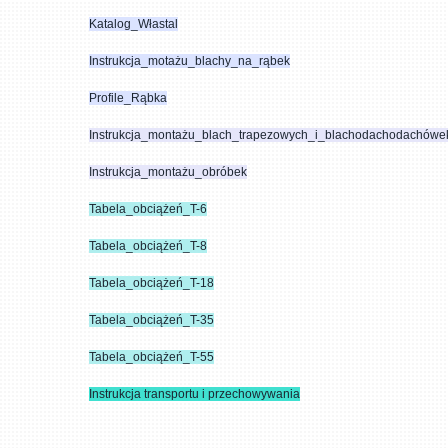
Katalog_Włastal
Instrukcja_motażu_blachy_na_rąbek
Profile_Rąbka
Instrukcja_montażu_blach_trapezowych_i_blachodachodachówe
Instrukcja_montażu_obróbek
Tabela_obciążeń_T-6
Tabela_obciążeń_T-
8
Tabela_obciążeń_T-18
Tabela_obciążeń_T-
35
Tabela_obciążeń_T-
55
Instrukcja transportu i przechowywania