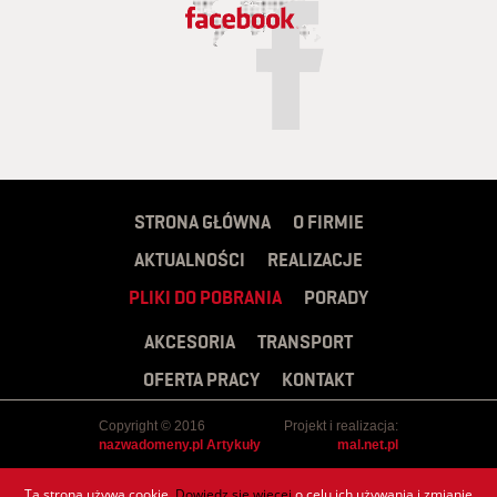
STRONA GŁÓWNA
O FIRMIE
AKTUALNOŚCI
REALIZACJE
PLIKI DO POBRANIA
PORADY
AKCESORIA
TRANSPORT
OFERTA PRACY
KONTAKT
Copyright © 2016
Projekt i realizacja:
nazwadomeny.pl
Artykuły
mal.net.pl
Ta strona używa cookie.
Dowiedz się więcej
o celu ich używania i zmianie